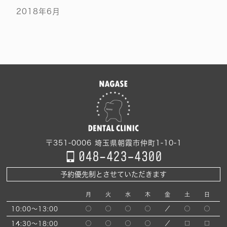
2018年6月
〒351-0006
埼玉県朝霞市仲町1-10-1
予約優先制とさせていただきます
月
火
水
木
金
土
日
10:00～13:00
◯
◯
◯
◯
／
◯
◯
14:30～18:00
◯
◯
◯
◯
／
□
□